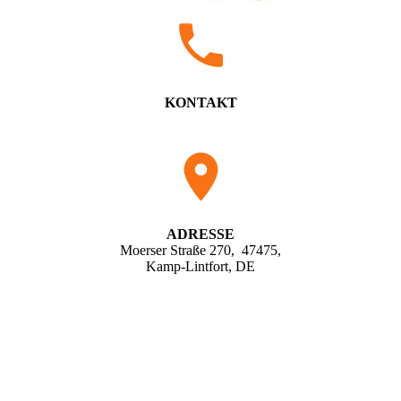
KONTAKT
0284 27065620
info@umzuege-jaeger.de
ADRESSE
Moerser Straße 270, 47475,
Kamp-Lintfort, DE