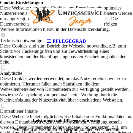
Cookie-Einstellungen
Diese Webseite verwendet Cookies, um Besuchern ein optimales
Nutzererlebnis zu bieten. Bestimmte Inhalte von Drittanbietern werden
nur angezeigt, wenn die entsprechende Option aktiviert ist. Die
Datenverarbeitung kann dann auch in einem Drittland erfolgen.
Weitere Informationen hierzu in der Datenschutzerklärung.
Technisch notwendige
PFLEGEGRAD
Diese Cookies sind zum Betrieb der Webseite notwendig, z.B. zum
Schutz vor Hackerangriffen und zur Gewährleistung eines
konsistenten und der Nachfrage angepassten Erscheinungsbilds der
Seite.
Analytische
Diese Cookies werden verwendet, um das Nutzererlebnis weiter zu
optimieren. Hierunter fallen auch Statistiken, die dem
Webseitenbetreiber von Drittanbietern zur Verfügung gestellt werden,
sowie die Ausspielung von personalisierter Werbung durch die
Nachverfolgung der Nutzeraktivität über verschiedene Webseiten.
Drittanbieter-Inhalte
Diese Webseite bietet möglicherweise Inhalte oder Funktionalitäten an,
Leistungen mit Pflegegrad nutzen
die von Drittanbietern eigenverantwortlich zur Verfügung gestellt
werden. Diese Drittanbieter können eigene Cookies setzen, z.B. um
Mit einem anerkannten Pflegegrad können verschiedene
die Nutzeraktivität zu verfolgen oder ihre Angebote zu personalisieren